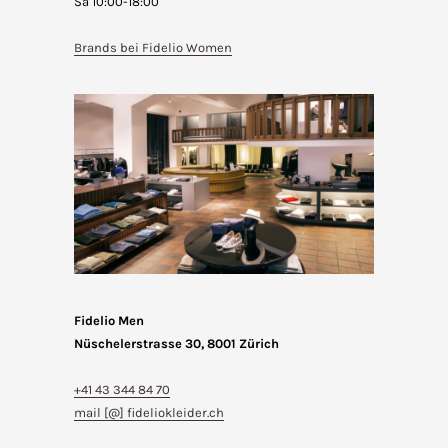
Sa 10:00-18:00
Brands bei Fidelio Women
Fidelio Men
Nüschelerstrasse 30, 8001 Zürich
+41 43 344 84 70
mail [@] fideliokleider.ch